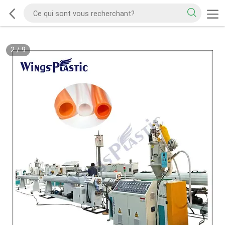
2
/
9