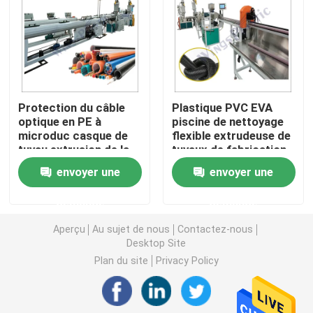
Machine d'extrudeuse de tuyau de PVC
Chaîne de production de tuyau de PPR
Protection du câble
Plastique PVC EVA
optique en PE à
piscine de nettoyage
Machine d'extrudeuse de tuyau de PE
microduc casque de
flexible extrudeuse de
tuyau extrusion de la
tuyaux de fabrication
ligne de fabrication de
de machine ligne de
Machine ondulée d'extrudeuse de tuyau
envoyer une
envoyer une
la machine à vis unique
production
demande
demande
Machine d'extrusion de bande d'ANIMAL FAMILIER
Aperçu
Au sujet de nous
Contactez-nous
Desktop Site
Pp attachent la chaîne de production
Plan du site
Privacy Policy
Machine en plastique d'extrudeuse de feuille