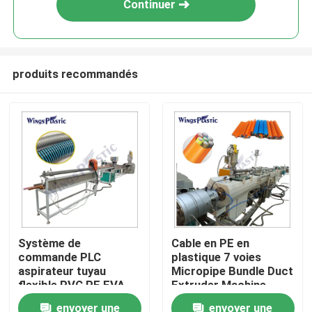
Continuer
produits recommandés
Maison
Système de
Cable en PE en
commande PLC
plastique 7 voies
Produits
aspirateur tuyau
Micropipe Bundle Duct
flexible PVC PE EVA
Extruder Machine
machine d'extrusion
Machine d'extrusion
envoyer une
envoyer une
Au sujet de nous