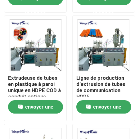
de tuyau en plastique
de tuyaux en plastique
demande
demande
Visite d'usine
Contrôle de qualité
Contactez-nous
Machine en plastique d'extrudeuse de tuyau
Extrudeuse de tubes
Ligne de production
en plastique à paroi
d'extrusion de tubes
unique en HDPE COD à
de communication
Ligne en plastique d'extrusion de tuyau
conduit optique
HDPE
ondulé
envoyer une
envoyer une
Machine en plastique d'extrudeuse de tube
demande
demande
Machine d'extrudeuse de tuyau de HDPE