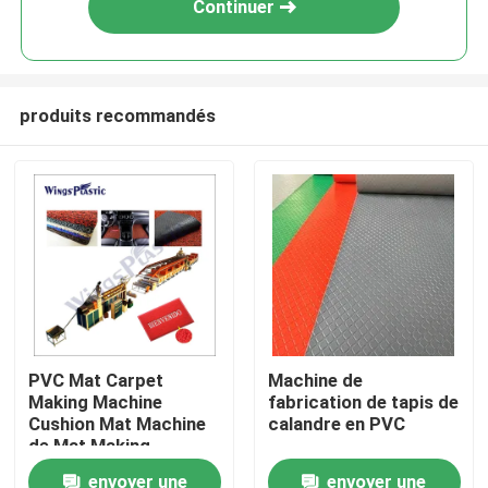
Continuer
produits recommandés
Maison
PVC Mat Carpet
Machine de
Making Machine
fabrication de tapis de
Produits
Cushion Mat Machine
calandre en PVC
de Mat Making
Machine de plancher
envoyer une
envoyer une
Au sujet de nous