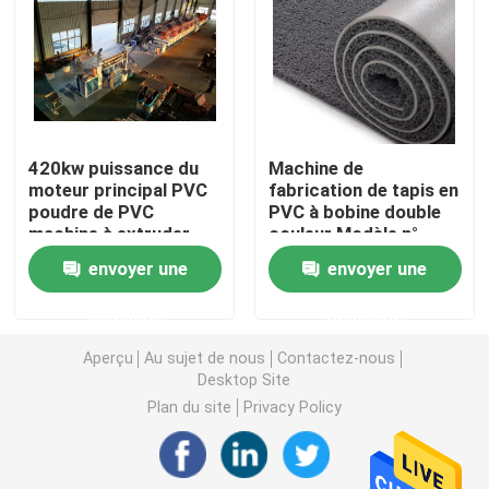
Machine d'extrudeuse de tuyau de PVC
Chaîne de production de tuyau de PPR
420kw puissance du
Machine de
moteur principal PVC
fabrication de tapis en
Machine d'extrudeuse de tuyau de PE
poudre de PVC
PVC à bobine double
machine à extruder
couleur Modèle n°
mat en boucle de
SJ100/30 Épaisseur
Machine ondulée d'extrudeuse de tuyau
envoyer une
envoyer une
bobine
10-19 mm
demande
demande
Machine d'extrusion de bande d'ANIMAL FAMILIER
Aperçu
Au sujet de nous
Contactez-nous
Desktop Site
Pp attachent la chaîne de production
Plan du site
Privacy Policy
Machine en plastique d'extrudeuse de feuille