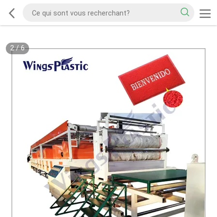
2
/
6