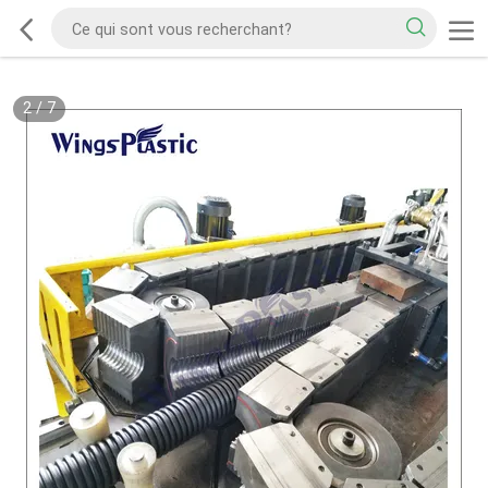
2
/
7