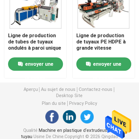
Machine d'extrudeuse de tuyau de PVC
Ligne de production
Ligne de production
Chaîne de production de tuyau de PPR
de tubes de tuyaux
de tuyaux PE HDPE à
ondulés à paroi unique
grande vitesse
Machine d'extrudeuse de tuyau de PE
envoyer une
envoyer une
Machine ondulée d'extrudeuse de tuyau
demande
demande
Aperçu
Au sujet de nous
Contactez-nous
Machine d'extrusion de bande d'ANIMAL FAMILIER
Desktop Site
Plan du site
Privacy Policy
Pp attachent la chaîne de production
Qualité
Machine en plastique d'extrudeuse de
Machine en plastique d'extrudeuse de feuille
tuyau
Usine De Chine.Copyright © 2026 Qingdao