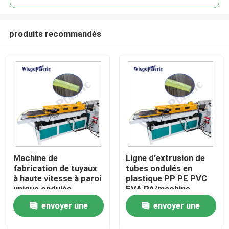
produits recommandés
Machine de
Ligne d'extrusion de
Maison
fabrication de tuyaux
tubes ondulés en
à haute vitesse à paroi
plastique PP PE PVC
unique ondulée
EVA PA/machine
Produits
d'extrusion de tubes
envoyer une
envoyer une
ondulés en plastique
Au sujet de nous
demande
demande