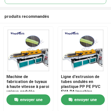
produits recommandés
Machine de
Ligne d'extrusion de
Maison
fabrication de tuyaux
tubes ondulés en
à haute vitesse à paroi
plastique PP PE PVC
unique ondulée
EVA PA/machine
Produits
d'extrusion de tubes
envoyer une
envoyer une
ondulés en plastique
Au sujet de nous
demande
demande