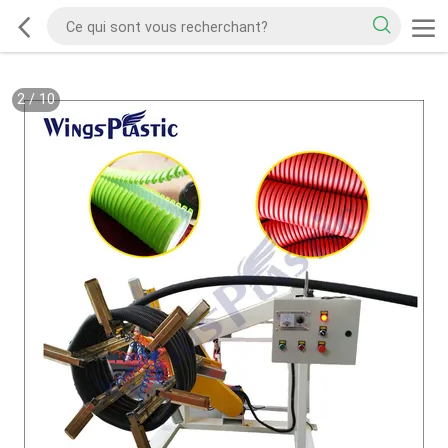
2
/
10