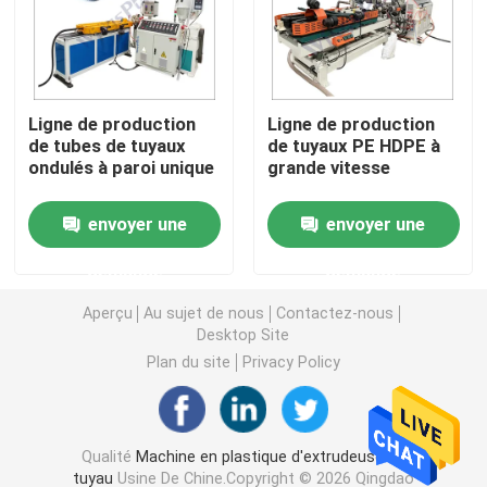
Machine d'extrudeuse de tuyau de PVC
Ligne de production
Ligne de production
Chaîne de production de tuyau de PPR
de tubes de tuyaux
de tuyaux PE HDPE à
ondulés à paroi unique
grande vitesse
Machine d'extrudeuse de tuyau de PE
envoyer une
envoyer une
Machine ondulée d'extrudeuse de tuyau
demande
demande
Aperçu
Au sujet de nous
Contactez-nous
Machine d'extrusion de bande d'ANIMAL FAMILIER
Desktop Site
Plan du site
Privacy Policy
Pp attachent la chaîne de production
Qualité
Machine en plastique d'extrudeuse de
Machine en plastique d'extrudeuse de feuille
tuyau
Usine De Chine.Copyright © 2026 Qingdao