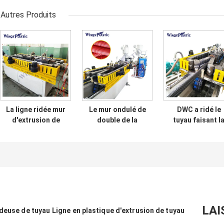
Autres Produits
La ligne ridée mur
Le mur ondulé de
DWC a ridé le
d'extrusion de
double de la
tuyau faisant l
tuyau de double
machine DWC
chaîne de
de HDPE a ridé la
d'extrudeuse de
production de
machine de tuyau
tuyau de HDPE a
tuyau de la
ridé la chaîne de
machine DWC
production de
fabricant
tuyau
LAI
udeuse de tuyau
Ligne en plastique d'extrusion de tuyau