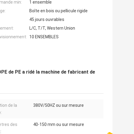
mande min:
1 ensemble
ge:
Boîte en bois ou pellicule rigide
45 jours ouvrables
iement:
L/C, T/T, Western Union
ovisionnement:
10 ENSEMBLES
DPE de PE a ridé la machine de fabricant de
tion de la
380V/50HZ ou sur mesure
:
tres des
40-150 mm ou sur mesure
: