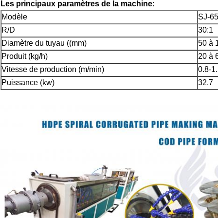
Les principaux paramètres de la machine:
Modèle
SJ-6
R/D
30:1
Diamètre du tuyau ((mm)
50 à 
Produit (kg/h)
20 à 
Vitesse de production (m/min)
0.8-1
Puissance (kw)
32.7