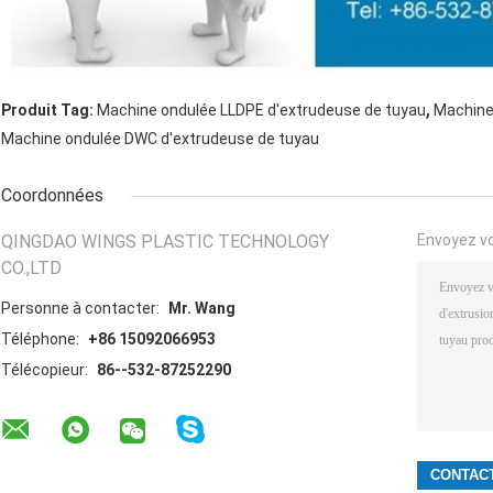
,
Produit Tag:
Machine ondulée LLDPE d'extrudeuse de tuyau
Machine
Machine ondulée DWC d'extrudeuse de tuyau
Coordonnées
QINGDAO WINGS PLASTIC TECHNOLOGY
Envoyez v
CO.,LTD
Personne à contacter:
Mr. Wang
Téléphone:
+86 15092066953
Télécopieur:
86--532-87252290