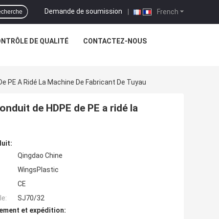
Demande de soumission
|
French
cherche
NTRÔLE DE QUALITÉ
CONTACTEZ-NOUS
 De PE A Ridé La Machine De Fabricant De Tuyau
conduit de HDPE de PE a ridé la
uit:
Qingdao Chine
WingsPlastic
CE
e:
SJ70/32
ement et expédition: