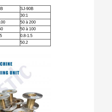
5B
SJ-90B
30:1
100
50 à 200
60
50 à 100
.5
0.8-1.5
50.2