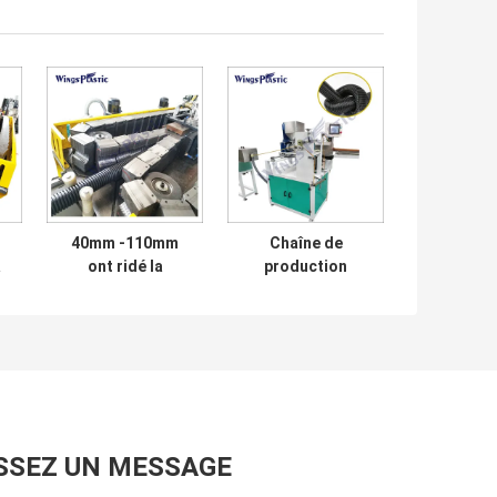
40mm -110mm
Chaîne de
a
ont ridé la
production
machine de tuyau
ondulée de tuyau
du HDPE DWC de
de piscine de la
machine
machine LLDPE
d'extrudeuse de
d'EVA Plastic
tuyau
Corrugated Pipe
Extruder
SSEZ UN MESSAGE