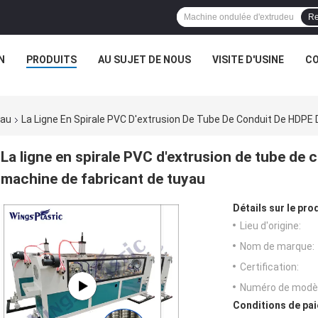
Re
N
PRODUITS
AU SUJET DE NOUS
VISITE D'USINE
CO
yau
La Ligne En Spirale PVC D'extrusion De Tube De Conduit De HDPE
La ligne en spirale PVC d'extrusion de tube de 
machine de fabricant de tuyau
Détails sur le prod
Lieu d'origine:
Nom de marque:
Certification:
Numéro de modèl
Conditions de pai