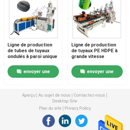
Machine d'extrudeuse de tuyau de PVC
Chaîne de production de tuyau de PPR
Ligne de production
Ligne de production
de tubes de tuyaux
de tuyaux PE HDPE à
Machine d'extrudeuse de tuyau de PE
ondulés à paroi unique
grande vitesse
Machine ondulée d'extrudeuse de tuyau
envoyer une
envoyer une
demande
demande
Machine d'extrusion de bande d'ANIMAL FAMILIER
Aperçu
Au sujet de nous
Contactez-nous
Desktop Site
Pp attachent la chaîne de production
Plan du site
Privacy Policy
Machine en plastique d'extrudeuse de feuille