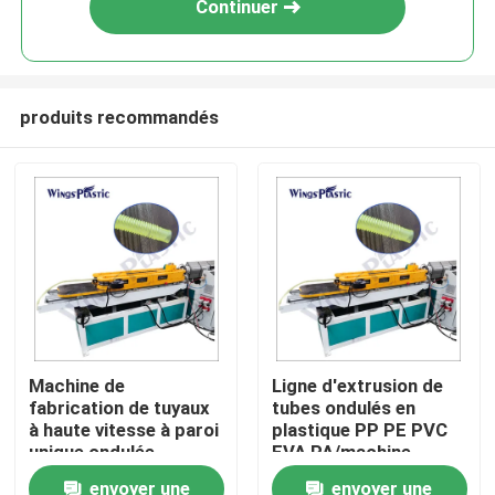
Continuer
produits recommandés
Maison
Machine de
Ligne d'extrusion de
fabrication de tuyaux
tubes ondulés en
Produits
à haute vitesse à paroi
plastique PP PE PVC
unique ondulée
EVA PA/machine
d'extrusion de tubes
envoyer une
envoyer une
Au sujet de nous