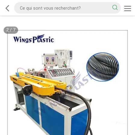
2
/
7