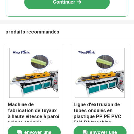
Continuer
produits recommandés
Maison
Machine de
Ligne d'extrusion de
fabrication de tuyaux
tubes ondulés en
Produits
à haute vitesse à paroi
plastique PP PE PVC
unique ondulée
EVA PA/machine
d'extrusion de tubes
envoyer une
envoyer une
Au sujet de nous