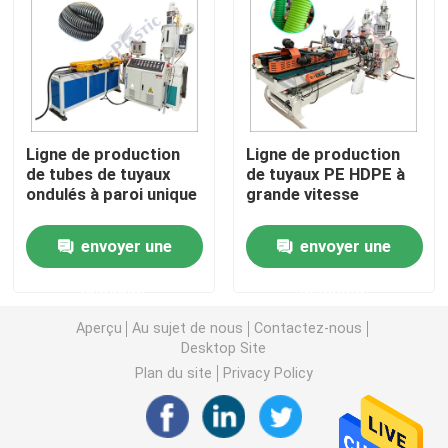
Machine d'extrudeuse de tuyau de PVC
Chaîne de production de tuyau de PPR
Ligne de production
Ligne de production
de tubes de tuyaux
de tuyaux PE HDPE à
Machine d'extrudeuse de tuyau de PE
ondulés à paroi unique
grande vitesse
Machine ondulée d'extrudeuse de tuyau
envoyer une
envoyer une
demande
demande
Machine d'extrusion de bande d'ANIMAL FAMILIER
Aperçu
Au sujet de nous
Contactez-nous
Desktop Site
Pp attachent la chaîne de production
Plan du site
Privacy Policy
Machine en plastique d'extrudeuse de feuille