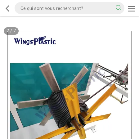
2
/
7