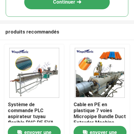
Continuer
produits recommandés
Maison
Système de
Cable en PE en
commande PLC
plastique 7 voies
Produits
aspirateur tuyau
Micropipe Bundle Duct
flexible PVC PE EVA
Extruder Machine
machine d'extrusion
Machine d'extrusion
envoyer une
envoyer une
Au sujet de nous