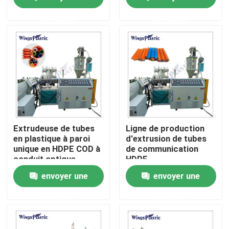
de tuyau en plastique
de tuyaux en plastique
demande
demande
Visite d'usine
Contrôle de qualité
Contactez-nous
Machine en plastique d'extrudeuse de tuyau
Extrudeuse de tubes
Ligne de production
en plastique à paroi
d'extrusion de tubes
unique en HDPE COD à
de communication
Ligne en plastique d'extrusion de tuyau
conduit optique
HDPE
ondulé
envoyer une
envoyer une
Machine en plastique d'extrudeuse de tube
demande
demande
Machine d'extrudeuse de tuyau de HDPE