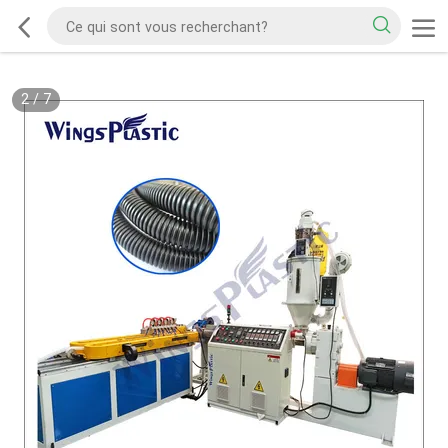
2
/
7