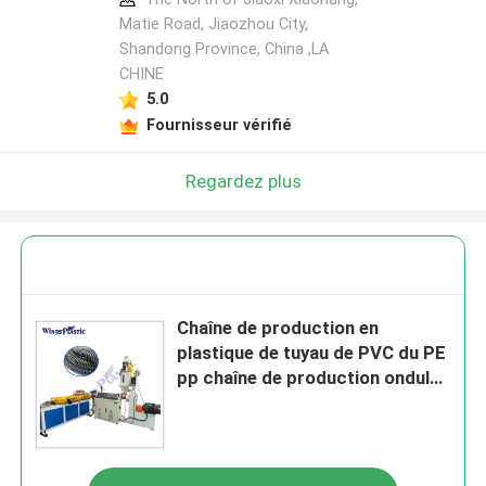
Matie Road, Jiaozhou City,
Shandong Province, China ,LA
CHINE
5.0
Fournisseur vérifié
Regardez plus
Chaîne de production en
plastique de tuyau de PVC du PE
pp chaîne de production ondulée
à mur unique en plastique de
tuyau de SWC