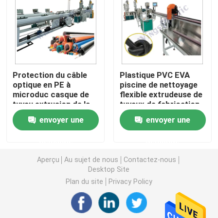
Machine d'extrudeuse de tuyau de PVC
Chaîne de production de tuyau de PPR
Protection du câble
Plastique PVC EVA
optique en PE à
piscine de nettoyage
Machine d'extrudeuse de tuyau de PE
microduc casque de
flexible extrudeuse de
tuyau extrusion de la
tuyaux de fabrication
ligne de fabrication de
de machine ligne de
Machine ondulée d'extrudeuse de tuyau
envoyer une
envoyer une
la machine à vis unique
production
demande
demande
Machine d'extrusion de bande d'ANIMAL FAMILIER
Aperçu
Au sujet de nous
Contactez-nous
Desktop Site
Pp attachent la chaîne de production
Plan du site
Privacy Policy
Machine en plastique d'extrudeuse de feuille