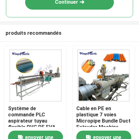
Continuer
produits recommandés
Maison
Système de
Cable en PE en
commande PLC
plastique 7 voies
Produits
aspirateur tuyau
Micropipe Bundle Duct
flexible PVC PE EVA
Extruder Machine
machine d'extrusion
Machine d'extrusion
envoyer une
envoyer une
Au sujet de nous