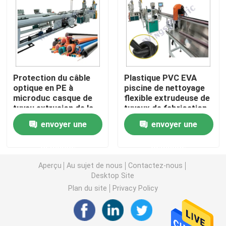
Machine d'extrudeuse de tuyau de PVC
Chaîne de production de tuyau de PPR
Protection du câble
Plastique PVC EVA
optique en PE à
piscine de nettoyage
Machine d'extrudeuse de tuyau de PE
microduc casque de
flexible extrudeuse de
tuyau extrusion de la
tuyaux de fabrication
ligne de fabrication de
de machine ligne de
Machine ondulée d'extrudeuse de tuyau
envoyer une
envoyer une
la machine à vis unique
production
demande
demande
Machine d'extrusion de bande d'ANIMAL FAMILIER
Aperçu
Au sujet de nous
Contactez-nous
Desktop Site
Pp attachent la chaîne de production
Plan du site
Privacy Policy
Machine en plastique d'extrudeuse de feuille