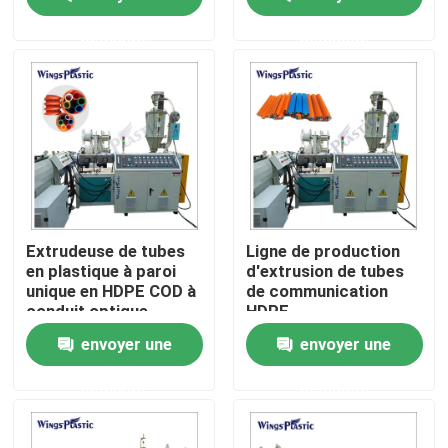
de tuyau en plastique
de tuyaux en plastique
demande
demande
Visite d'usine
Contrôle de qualité
Contactez-nous
Machine en plastique d'extrudeuse de tuyau
Extrudeuse de tubes
Ligne de production
en plastique à paroi
d'extrusion de tubes
unique en HDPE COD à
de communication
Ligne en plastique d'extrusion de tuyau
conduit optique
HDPE
ondulé
envoyer une
envoyer une
Machine en plastique d'extrudeuse de tube
demande
demande
Machine d'extrudeuse de tuyau de HDPE