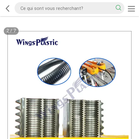
2
/
7