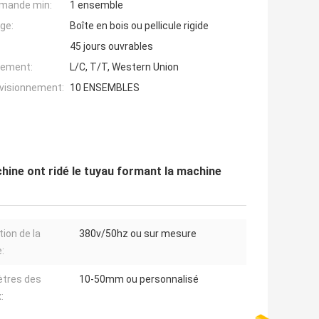
mande min:
1 ensemble
ge:
Boîte en bois ou pellicule rigide
45 jours ouvrables
iement:
L/C, T/T, Western Union
ovisionnement:
10 ENSEMBLES
chine ont ridé le tuyau formant la machine
tion de la
380v/50hz ou sur mesure
:
tres des
10-50mm ou personnalisé
: