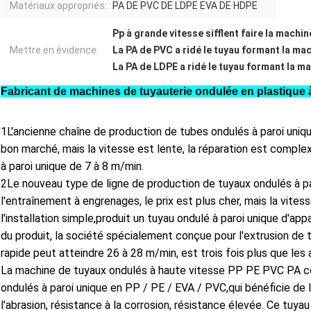
Matériaux appropriés:
PA DE PVC DE LDPE EVA DE HDPE
Pp à grande vitesse sifflent faire la machi
Mettre en évidence:
La PA de PVC a ridé le tuyau formant la ma
La PA de LDPE a ridé le tuyau formant la m
Fabricant de machines de tuyauterie ondulée en plastique
1L'ancienne chaîne de production de tubes ondulés à paroi uniqu
bon marché, mais la vitesse est lente, la réparation est compl
à paroi unique de 7 à 8 m/min.
2Le nouveau type de ligne de production de tuyaux ondulés à p
l'entraînement à engrenages, le prix est plus cher, mais la vite
l'installation simple,produit un tuyau ondulé à paroi unique d'app
du produit, la société spécialement conçue pour l'extrusion de t
rapide peut atteindre 26 à 28 m/min, est trois fois plus que le
La machine de tuyaux ondulés à haute vitesse PP PE PVC PA co
ondulés à paroi unique en PP / PE / EVA / PVC,qui bénéficie de 
l'abrasion, résistance à la corrosion, résistance élevée. Ce tuya