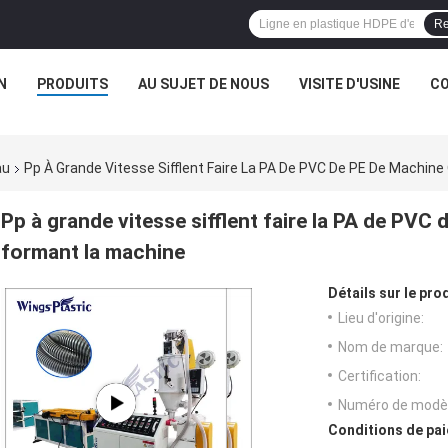
Re
N
PRODUITS
AU SUJET DE NOUS
VISITE D'USINE
CO
au
Pp À Grande Vitesse Sifflent Faire La PA De PVC De PE De Machin
Pp à grande vitesse sifflent faire la PA de PVC 
formant la machine
Détails sur le prod
Lieu d'origine:
Nom de marque:
Certification:
Numéro de modèl
Conditions de pai