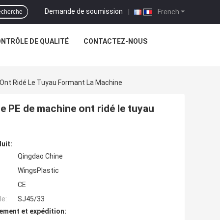
Demande de soumission
|
French
cherche
NTRÔLE DE QUALITÉ
CONTACTEZ-NOUS
e Ont Ridé Le Tuyau Formant La Machine
de PE de machine ont ridé le tuyau
uit:
Qingdao Chine
WingsPlastic
CE
e:
SJ45/33
ement et expédition: