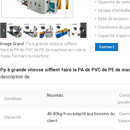
Quantité de com
Détails d'emballa
Délai de livraison:
Conditions de pa
Capacité d'appr
Image Grand :
Pp à grande vitesse sifflent
Contact
faire la PA de PVC de PE de machine ont ridé le
tuyau formant la machine
Pp à grande vitesse sifflent faire la PA de PVC de PE de ma
description de
Nouveau
Condi
Condition:
poudre
40-80kg/h ou adapté aux besoins du
Diamè
Capacité:
client
tuyaux