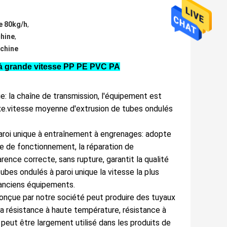
ne 80kg/h
,
chine
,
achine
 à grande vitesse PP PE PVC PA
e: la chaîne de transmission, l'équipement est
exe.vitesse moyenne d'extrusion de tubes ondulés
aroi unique à entraînement à engrenages: adopte
sse de fonctionnement, la réparation de
arence correcte, sans rupture, garantit la qualité
ubes ondulés à paroi unique la vitesse la plus
s anciens équipements.
nçue par notre société peut produire des tuyaux
la résistance à haute température, résistance à
u peut être largement utilisé dans les produits de