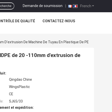
Demande de soumission
|
French
cherche
NTRÔLE DE QUALITÉ
CONTACTEZ-NOUS
m D'extrusion De Machine De Tuyau En Plastique De PE
 HDPE de 20 -110mm d'extrusion de
uit:
Qingdao Chine
WingsPlastic
CE
e:
SJ65/33
ement et expédition: