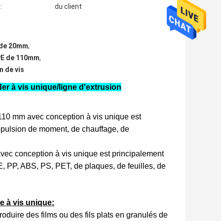
:
du client
 de 20mm
,
DPE de 110mm
,
n de vis
r à vis unique/ligne d'extrusion
110 mm avec conception à vis unique est
opulsion de moment, de chauffage, de
ec conception à vis unique est principalement
PE, PP, ABS, PS, PET, de plaques, de feuilles, de
 à vis unique:
duire des films ou des fils plats en granulés de