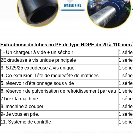
Extrudeuse de tubes en PE de type HDPE de 20 à 110 mm à
1- Un chargeur à vide + un séchoir
1 série
2Extrudeuse à vis unique principale
1 série
3. SJ25/25 extrudeuse à vis unique
1 série
4. Co-extrusion Tête de moule/tête de matrices
1 série
5. réservoir d'étalonnage sous vide
1 série
6. réservoir de pulvérisation de refroidissement par eau
1 série
7Tirez la machine.
1 série
8. machine à couper
1 série
9- Je vous en prie.
1 série
11. Système de contrôle
1 série