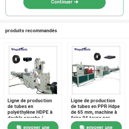
Continuer
produits recommandés
Maison
Ligne de production
Ligne de production
de tubes en
de tubes en PPR Hdpe
Produits
polyéthylène HDPE à
de 65 mm, machine à
double couche /
faire 94 tours par
machine de
minute
envoyer une
envoyer une
Au sujet de nous