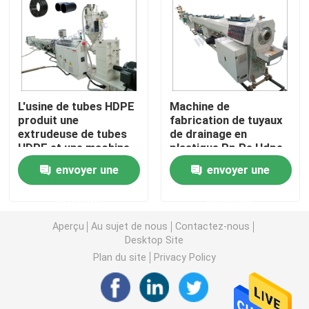
Machine d'extrudeuse de tuyau de PVC
Chaîne de production de tuyau de PPR
L'usine de tubes HDPE
Machine de
produit une
fabrication de tuyaux
Machine d'extrudeuse de tuyau de PE
extrudeuse de tubes
de drainage en
HDPE et une machine
plastique Pp Pe Hdpe
d'extrudeuse de tubes
Machine ondulée d'extrudeuse de tuyau
envoyer une
envoyer une
PE
demande
demande
Machine d'extrusion de bande d'ANIMAL FAMILIER
Aperçu
Au sujet de nous
Contactez-nous
Desktop Site
Pp attachent la chaîne de production
Plan du site
Privacy Policy
Machine en plastique d'extrudeuse de feuille