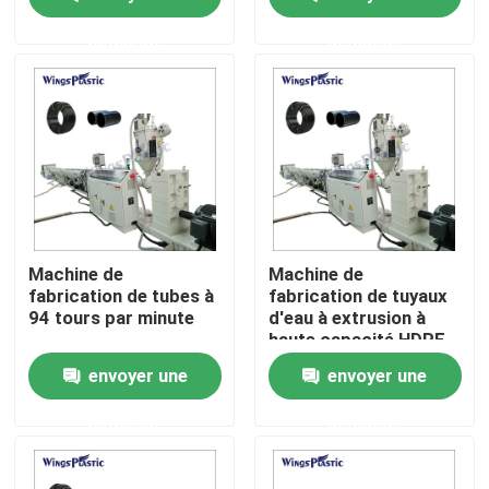
fabrication
demande
demande
Visite d'usine
Contrôle de qualité
Contactez-nous
Machine en plastique d'extrudeuse de tuyau
Machine de
Machine de
fabrication de tubes à
fabrication de tuyaux
94 tours par minute
d'eau à extrusion à
Ligne en plastique d'extrusion de tuyau
haute capacité HDPE
PE PP
envoyer une
envoyer une
Machine en plastique d'extrudeuse de tube
demande
demande
Machine d'extrudeuse de tuyau de HDPE