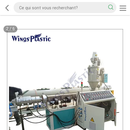
2
/
6