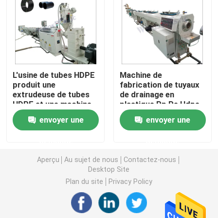
Machine d'extrudeuse de tuyau de PVC
Chaîne de production de tuyau de PPR
L'usine de tubes HDPE
Machine de
produit une
fabrication de tuyaux
Machine d'extrudeuse de tuyau de PE
extrudeuse de tubes
de drainage en
HDPE et une machine
plastique Pp Pe Hdpe
d'extrudeuse de tubes
Machine ondulée d'extrudeuse de tuyau
envoyer une
envoyer une
PE
demande
demande
Machine d'extrusion de bande d'ANIMAL FAMILIER
Aperçu
Au sujet de nous
Contactez-nous
Desktop Site
Pp attachent la chaîne de production
Plan du site
Privacy Policy
Machine en plastique d'extrudeuse de feuille