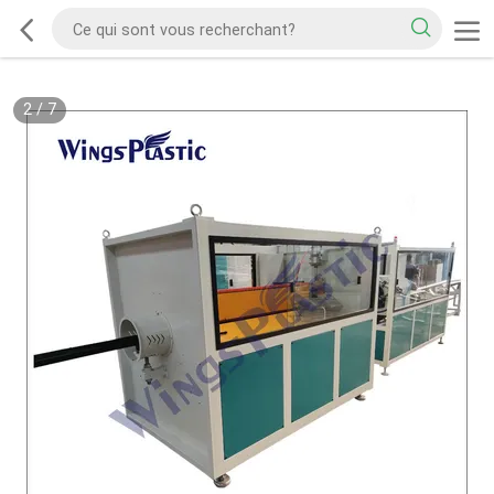
2
/
7