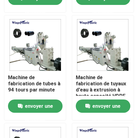
fabrication
demande
demande
Visite d'usine
Contrôle de qualité
Contactez-nous
Machine en plastique d'extrudeuse de tuyau
Machine de
Machine de
fabrication de tubes à
fabrication de tuyaux
94 tours par minute
d'eau à extrusion à
Ligne en plastique d'extrusion de tuyau
haute capacité HDPE
PE PP
envoyer une
envoyer une
Machine en plastique d'extrudeuse de tube
demande
demande
Machine d'extrudeuse de tuyau de HDPE