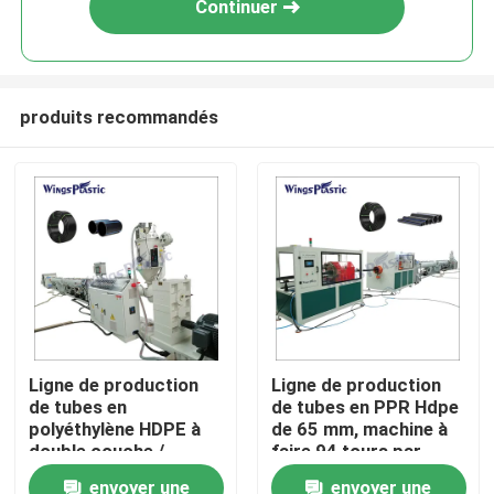
Continuer
produits recommandés
Maison
Ligne de production
Ligne de production
de tubes en
de tubes en PPR Hdpe
Produits
polyéthylène HDPE à
de 65 mm, machine à
double couche /
faire 94 tours par
machine de
minute
envoyer une
envoyer une
Au sujet de nous