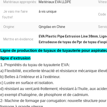
Matériaux appropriés:
Matériaux EVA LLDPE
Vites
Je vais me faire
à vis unique
Code 
foutre!:
Origine:
Qingdao en Chine
Servi
EVA Plastic Pipe Extrusion Line 38mm
,
Lign
Mettre en évidence:
Extrudeuse de tuyau de Ppr de tuyau d'asp
Ligne de production de tuyaux de tuyauterie pour aspirateu
ligne d'extrusion
1. Propriétés du tuyau de tuyauterie EVA:
a) Flexibilité, excellente ténacité et résistance mécanique élev
b) Belles à l'intérieur et à l'extérieur.
c) Lustre en surface et isolation.
d) résistant au vent;anti-frottement; résistant à l'huile, aux acid
e) exempt d'halogène, de phosphore et de cadmium.
2- Machine de formage par corrugation: nouvelle structure pour
formage à grande vitesse