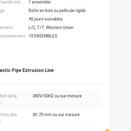
mande min:
1 ensemble
ge:
Boîte en bois ou pellicule rigide
45 jours ouvrables
iement:
L/C, T/T, Western Union
ovisionnement:
10 ENSEMBLES
astic Pipe Extrusion Line
tion de la
380V/50HZ ou sur mesure
:
tres des
30-70 mm ou sur mesure
: