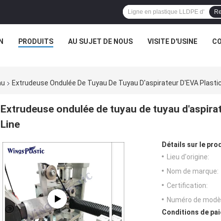
Re
N
PRODUITS
AU SUJET DE NOUS
VISITE D'USINE
CO
au
Extrudeuse Ondulée De Tuyau De Tuyau D'aspirateur D'EVA Plastic
Extrudeuse ondulée de tuyau de tuyau d'aspirat
Line
Détails sur le prod
Lieu d'origine:
Nom de marque:
Certification:
Numéro de modèl
Conditions de pai