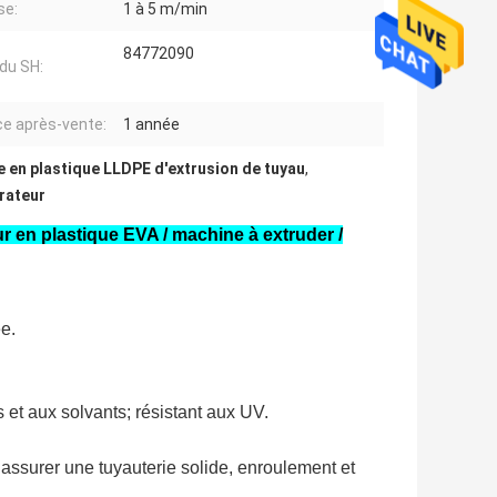
se:
1 à 5 m/min
84772090
du SH:
ce après-vente:
1 année
e en plastique LLDPE d'extrusion de tuyau
,
irateur
r en plastique EVA / machine à extruder /
ée.
es et aux solvants; résistant aux UV.
 assurer une tuyauterie solide, enroulement et