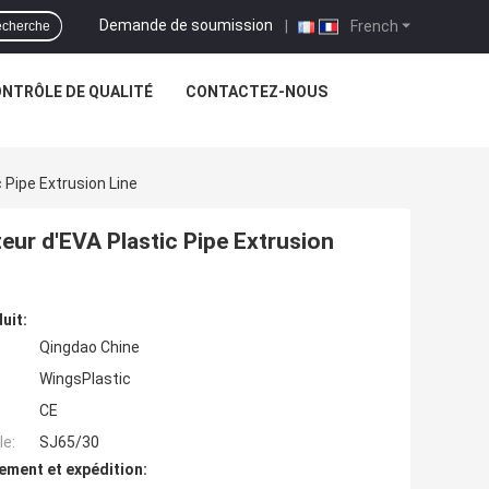
Demande de soumission
|
French
cherche
NTRÔLE DE QUALITÉ
CONTACTEZ-NOUS
 Pipe Extrusion Line
eur d'EVA Plastic Pipe Extrusion
uit:
Qingdao Chine
WingsPlastic
CE
e:
SJ65/30
ement et expédition: