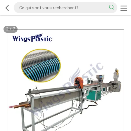
2
/
7