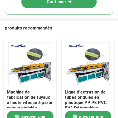
Continuer
produits recommandés
Maison
Machine de
Ligne d'extrusion de
fabrication de tuyaux
tubes ondulés en
Produits
à haute vitesse à paroi
plastique PP PE PVC
unique ondulée
EVA PA/machine
d'extrusion de tubes
envoyer une
envoyer une
Au sujet de nous