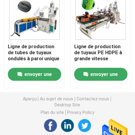
Machine d'extrudeuse de tuyau de PVC
Chaîne de production de tuyau de PPR
Ligne de production
Ligne de production
de tubes de tuyaux
de tuyaux PE HDPE à
Machine d'extrudeuse de tuyau de PE
ondulés à paroi unique
grande vitesse
Machine ondulée d'extrudeuse de tuyau
envoyer une
envoyer une
demande
demande
Machine d'extrusion de bande d'ANIMAL FAMILIER
Aperçu
Au sujet de nous
Contactez-nous
Desktop Site
Pp attachent la chaîne de production
Plan du site
Privacy Policy
Machine en plastique d'extrudeuse de feuille