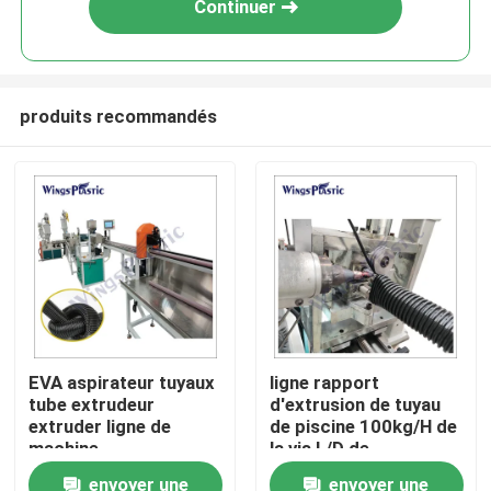
Continuer
produits recommandés
Maison
EVA aspirateur tuyaux
ligne rapport
tube extrudeur
d'extrusion de tuyau
Produits
extruder ligne de
de piscine 100kg/H de
machine
la vis L/D de
l'alimentation
envoyer une
envoyer une
Au sujet de nous