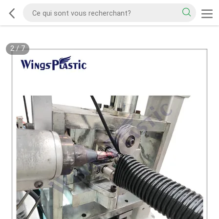
2
/
7