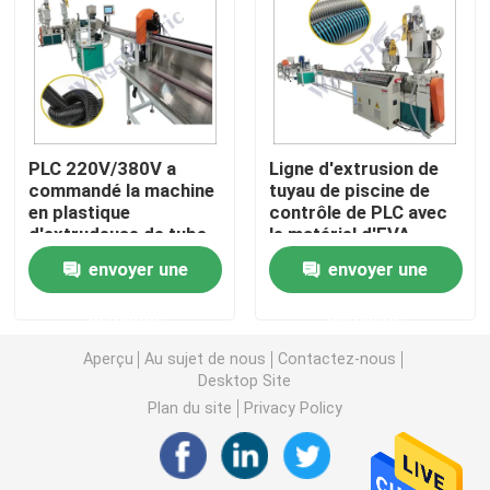
Machine d'extrudeuse de tuyau de PVC
Chaîne de production de tuyau de PPR
PLC 220V/380V a
Ligne d'extrusion de
commandé la machine
tuyau de piscine de
Machine d'extrudeuse de tuyau de PE
en plastique
contrôle de PLC avec
d'extrudeuse de tube
le matériel d'EVA
avec le
LLDPE
Machine ondulée d'extrudeuse de tuyau
envoyer une
envoyer une
refroidissement
d'air/par l'eau
demande
demande
Machine d'extrusion de bande d'ANIMAL FAMILIER
Aperçu
Au sujet de nous
Contactez-nous
Desktop Site
Pp attachent la chaîne de production
Plan du site
Privacy Policy
Machine en plastique d'extrudeuse de feuille