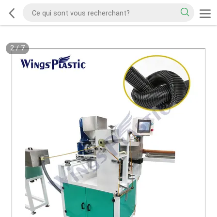
2
/
7