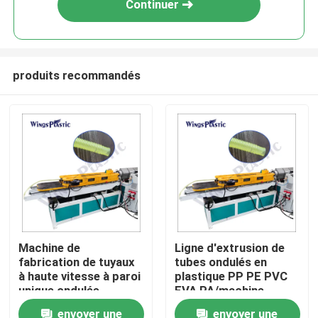
Continuer
produits recommandés
Maison
Machine de
Ligne d'extrusion de
fabrication de tuyaux
tubes ondulés en
Produits
à haute vitesse à paroi
plastique PP PE PVC
unique ondulée
EVA PA/machine
d'extrusion de tubes
envoyer une
envoyer une
Au sujet de nous