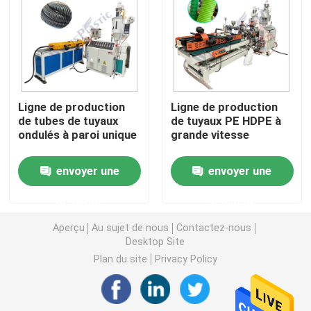
Machine d'extrudeuse de tuyau de PVC
Chaîne de production de tuyau de PPR
Ligne de production
Ligne de production
de tubes de tuyaux
de tuyaux PE HDPE à
Machine d'extrudeuse de tuyau de PE
ondulés à paroi unique
grande vitesse
Machine ondulée d'extrudeuse de tuyau
envoyer une
envoyer une
demande
demande
Machine d'extrusion de bande d'ANIMAL FAMILIER
Aperçu
Au sujet de nous
Contactez-nous
Desktop Site
Pp attachent la chaîne de production
Plan du site
Privacy Policy
Machine en plastique d'extrudeuse de feuille