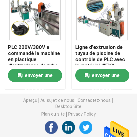
Machine d'extrudeuse de tuyau de PVC
Chaîne de production de tuyau de PPR
PLC 220V/380V a
Ligne d'extrusion de
commandé la machine
tuyau de piscine de
Machine d'extrudeuse de tuyau de PE
en plastique
contrôle de PLC avec
d'extrudeuse de tube
le matériel d'EVA
avec le
LLDPE
Machine ondulée d'extrudeuse de tuyau
envoyer une
envoyer une
refroidissement
d'air/par l'eau
demande
demande
Machine d'extrusion de bande d'ANIMAL FAMILIER
Aperçu
Au sujet de nous
Contactez-nous
Desktop Site
Pp attachent la chaîne de production
Plan du site
Privacy Policy
Machine en plastique d'extrudeuse de feuille