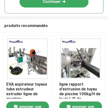
Continuer
produits recommandés
Maison
EVA aspirateur tuyaux
ligne rapport
tube extrudeur
d'extrusion de tuyau
Produits
extruder ligne de
de piscine 100kg/H de
machine
la vis L/D de
l'alimentation
envoyer une
envoyer une
Au sujet de nous