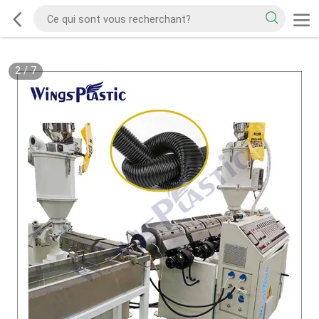
2
/
7