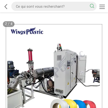
2
/
4