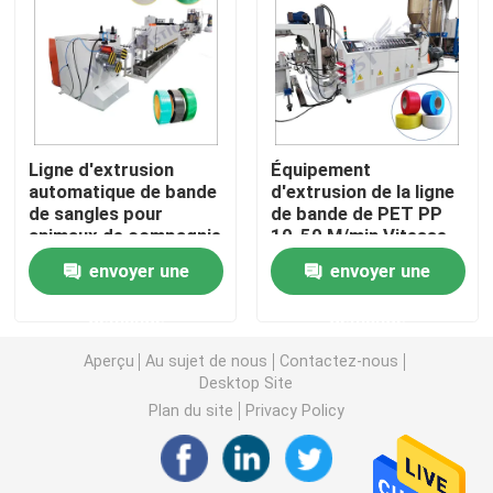
Machine d'extrudeuse de tuyau de PVC
Chaîne de production de tuyau de PPR
Ligne d'extrusion
Équipement
automatique de bande
d'extrusion de la ligne
Machine d'extrudeuse de tuyau de PE
de sangles pour
de bande de PET PP
animaux de compagnie
10-50 M/min Vitesse
de remontage
Machine ondulée d'extrudeuse de tuyau
envoyer une
envoyer une
demande
demande
Machine d'extrusion de bande d'ANIMAL FAMILIER
Aperçu
Au sujet de nous
Contactez-nous
Desktop Site
Pp attachent la chaîne de production
Plan du site
Privacy Policy
Machine en plastique d'extrudeuse de feuille