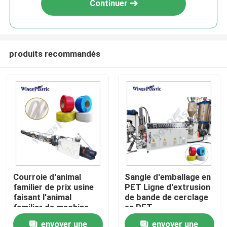
Continuer
produits recommandés
Maison
Courroie d'animal
Sangle d'emballage en
familier de prix usine
PET Ligne d'extrusion
Produits
faisant l'animal
de bande de cerclage
familier de machine
en PET
attachant la machine
envoyer une
envoyer une
Au sujet de nous