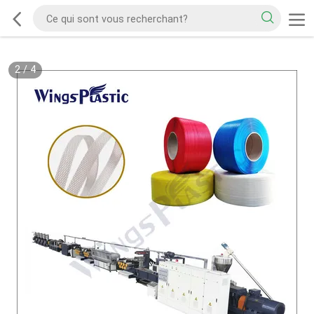
2
/
4