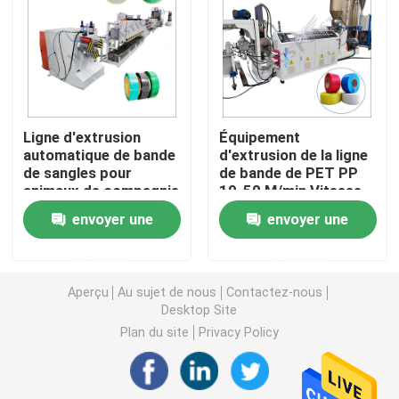
Machine d'extrudeuse de tuyau de PVC
Chaîne de production de tuyau de PPR
Ligne d'extrusion
Équipement
automatique de bande
d'extrusion de la ligne
Machine d'extrudeuse de tuyau de PE
de sangles pour
de bande de PET PP
animaux de compagnie
10-50 M/min Vitesse
de remontage
Machine ondulée d'extrudeuse de tuyau
envoyer une
envoyer une
demande
demande
Machine d'extrusion de bande d'ANIMAL FAMILIER
Aperçu
Au sujet de nous
Contactez-nous
Desktop Site
Pp attachent la chaîne de production
Plan du site
Privacy Policy
Machine en plastique d'extrudeuse de feuille