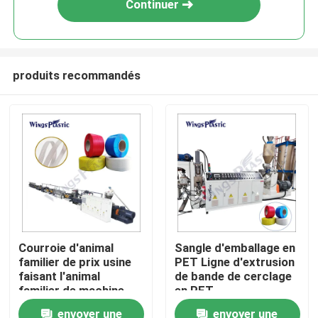
Continuer
produits recommandés
Maison
Courroie d'animal
Sangle d'emballage en
familier de prix usine
PET Ligne d'extrusion
Produits
faisant l'animal
de bande de cerclage
familier de machine
en PET
attachant la machine
envoyer une
envoyer une
Au sujet de nous