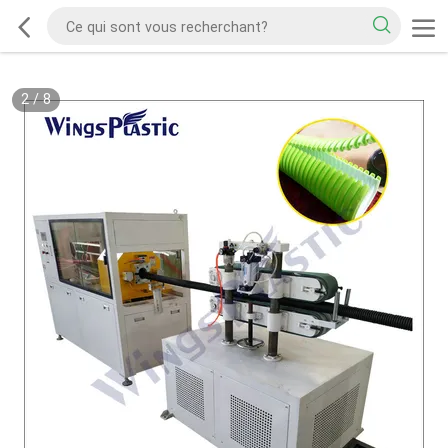
2
/
8