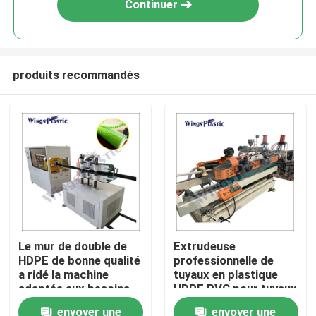
Continuer
produits recommandés
Maison
Le mur de double de
Extrudeuse
HDPE de bonne qualité
professionnelle de
Produits
a ridé la machine
tuyaux en plastique
adaptée aux besoins
HDPE PVC pour tuyaux
du client d'extrusion
ondulés à double paroi
envoyer une
envoyer une
Au sujet de nous