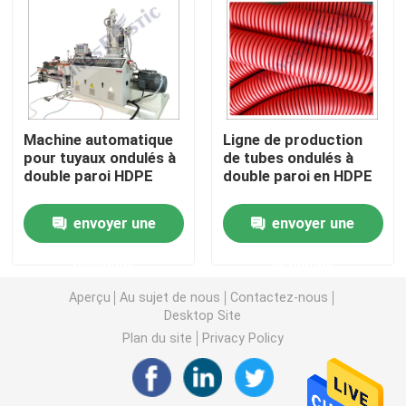
Machine d'extrudeuse de tuyau de PVC
Chaîne de production de tuyau de PPR
Machine automatique
Ligne de production
pour tuyaux ondulés à
de tubes ondulés à
Machine d'extrudeuse de tuyau de PE
double paroi HDPE
double paroi en HDPE
Machine ondulée d'extrudeuse de tuyau
envoyer une
envoyer une
demande
demande
Machine d'extrusion de bande d'ANIMAL FAMILIER
Aperçu
Au sujet de nous
Contactez-nous
Desktop Site
Pp attachent la chaîne de production
Plan du site
Privacy Policy
Machine en plastique d'extrudeuse de feuille