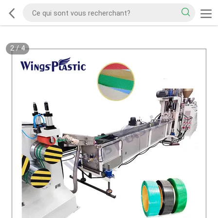
2
/
4