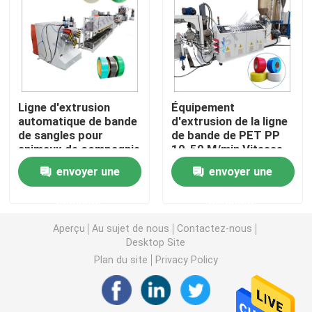
Machine d'extrudeuse de tuyau de PVC
Chaîne de production de tuyau de PPR
Ligne d'extrusion
Équipement
automatique de bande
d'extrusion de la ligne
Machine d'extrudeuse de tuyau de PE
de sangles pour
de bande de PET PP
animaux de compagnie
10-50 M/min Vitesse
de remontage
Machine ondulée d'extrudeuse de tuyau
envoyer une
envoyer une
demande
demande
Machine d'extrusion de bande d'ANIMAL FAMILIER
Aperçu
Au sujet de nous
Contactez-nous
Desktop Site
Pp attachent la chaîne de production
Plan du site
Privacy Policy
Machine en plastique d'extrudeuse de feuille