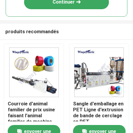
Continuer
produits recommandés
Maison
Courroie d'animal
Sangle d'emballage en
familier de prix usine
PET Ligne d'extrusion
Produits
faisant l'animal
de bande de cerclage
familier de machine
en PET
attachant la machine
envoyer une
envoyer une
Au sujet de nous