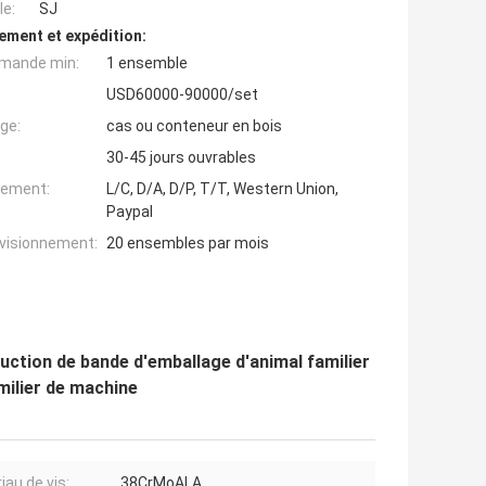
e:
SJ
ement et expédition:
mande min:
1 ensemble
USD60000-90000/set
ge:
cas ou conteneur en bois
30-45 jours ouvrables
iement:
L/C, D/A, D/P, T/T, Western Union,
Paypal
ovisionnement:
20 ensembles par mois
duction de bande d'emballage d'animal familier
milier de machine
iau de vis:
38CrMoALA