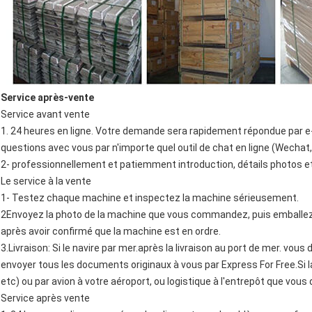
Service après-vente
Service avant vente
1. 24 heures en ligne. Votre demande sera rapidement répondue par e
questions avec vous par n'importe quel outil de chat en ligne (Wecha
2- professionnellement et patiemment introduction, détails photos et
Le service à la vente
1- Testez chaque machine et inspectez la machine sérieusement.
2Envoyez la photo de la machine que vous commandez, puis emballez-
après avoir confirmé que la machine est en ordre.
3.Livraison: Si le navire par mer.après la livraison au port de mer. vous d
envoyer tous les documents originaux à vous par Express For Free.Si la
etc) ou par avion à votre aéroport, ou logistique à l'entrepôt que vou
Service après vente