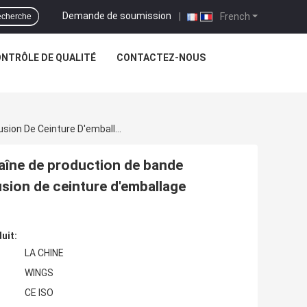
Demande de soumission
|
French
cherche
NTRÔLE DE QUALITÉ
CONTACTEZ-NOUS
Animal Familier Attachant La Bande Faisant La Chaîne De Production De Bande D'emballage D'animal Familier De Machine D'extrusion De Ceinture D'emballage D'animal Familier De Machine
chaîne de production de bande
usion de ceinture d'emballage
uit:
LA CHINE
WINGS
CE ISO