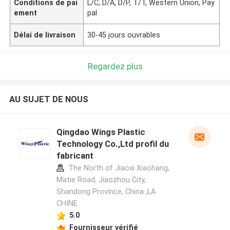
Conditions de pai
L/C, D/A, D/P, T/T, Western Union, Pay
ement
pal
Délai de livraison
30-45 jours ouvrables
Regardez plus
AU SUJET DE NOUS
Qingdao Wings Plastic
Technology Co.,Ltd profil du
fabricant
The North of Jiaoxi Xiaohang,
Matie Road, Jiaozhou City,
Shandong Province, China ,LA
CHINE
5.0
Fournisseur vérifié