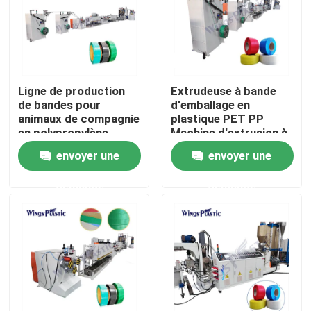
Visite d'usine
Contrôle de qualité
Ligne de production
Extrudeuse à bande
de bandes pour
d'emballage en
animaux de compagnie
plastique PET PP
Contactez-nous
en polypropylène
Machine d'extrusion à
bande de bande
envoyer une
envoyer une
d'emballage
Machine en plastique d'extrudeuse de tuyau
demande
demande
Ligne en plastique d'extrusion de tuyau
Machine en plastique d'extrudeuse de tube
Machine d'extrudeuse de tuyau de HDPE