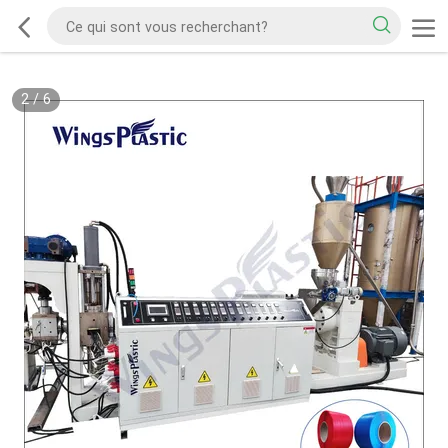
2
/
6