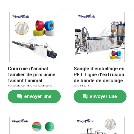
Courroie d'animal
Sangle d'emballage en
familier de prix usine
PET Ligne d'extrusion
faisant l'animal
de bande de cerclage
familier de machine
en PET
attachant la machine
Maison
envoyer une
envoyer une
d'extrusion de bande
demande
demande
Produits
Au sujet de nous