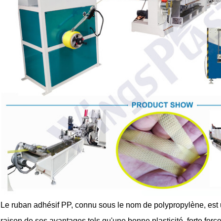
Le ruban adhésif PP, connu sous le nom de polypropylène, est
raison de ses avantages tels qu'une bonne plasticité, forte force 