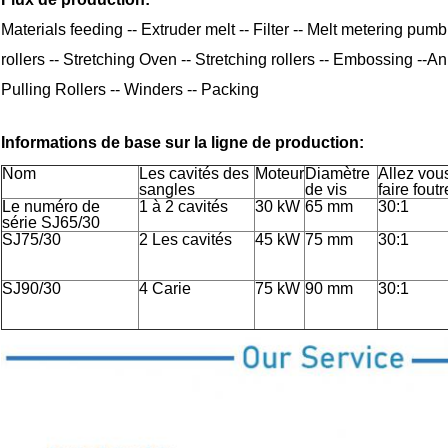
Materials feeding -- Extruder melt -- Filter -- Melt metering pumb
rollers -- Stretching Oven -- Stretching rollers -- Embossing --
Pulling Rollers -- Winders -- Packing
Informations de base sur la ligne de production:
Nom
Les cavités des
Moteur
Diamètre
Allez vou
sangles
de vis
faire foutr
Le numéro de
1 à 2 cavités
30 kW
65 mm
30:1
série SJ65/30
SJ75/30
2 Les cavités
45 kW
75 mm
30:1
SJ90/30
4 Carie
75 kW
90 mm
30:1