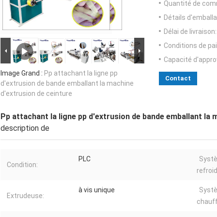
Quantité de com
Détails d'emballa
Délai de livraison:
Conditions de pa
Capacité d'appr
Image Grand :
Pp attachant la ligne pp
Contact
d'extrusion de bande emballant la machine
d'extrusion de ceinture
Pp attachant la ligne pp d'extrusion de bande emballant la 
description de
PLC
Syst
Condition:
refroi
à vis unique
Syst
Extrudeuse:
chauf