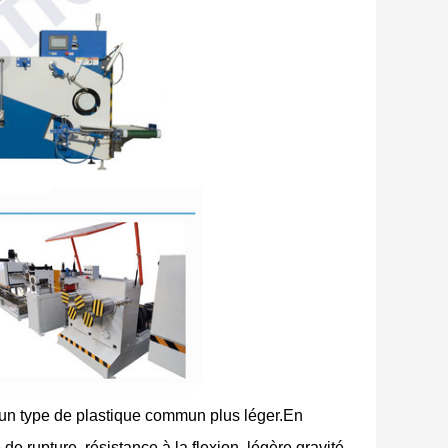
 un type de plastique commun plus léger.En
de rupture, résistance à la flexion, légère gravité