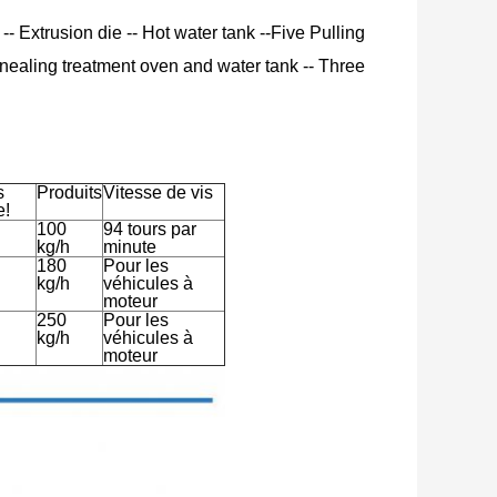
 -- Extrusion die -- Hot water tank --Five Pulling
Annealing treatment oven and water tank -- Three
s
Produits
Vitesse de vis
e!
100
94 tours par
kg/h
minute
180
Pour les
kg/h
véhicules à
moteur
250
Pour les
kg/h
véhicules à
moteur