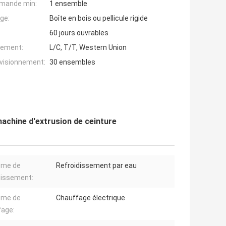
mande min:
1 ensemble
ge:
Boîte en bois ou pellicule rigide
60 jours ouvrables
iement:
L/C, T/T, Western Union
ovisionnement:
30 ensembles
machine d'extrusion de ceinture
ème de
Refroidissement par eau
dissement:
ème de
Chauffage électrique
fage: