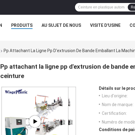
Re
N
PRODUITS
AU SUJET DE NOUS
VISITE D'USINE
CO
Pp Attachant La Ligne Pp D'extrusion De Bande Emballant La Machin
Pp attachant la ligne pp d'extrusion de bande e
ceinture
Détails sur le prod
Lieu d'origine:
Nom de marque:
Certification:
Numéro de modèl
Conditions de pai