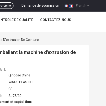
Demande de soumission
|
French
cherche
NTRÔLE DE QUALITÉ
CONTACTEZ-NOUS
e D'extrusion De Ceinture
mballant la machine d'extrusion de
uit:
Qingdao Chine
WINGS PLASTIC
CE
e:
SJ75/30
ement et expédition: