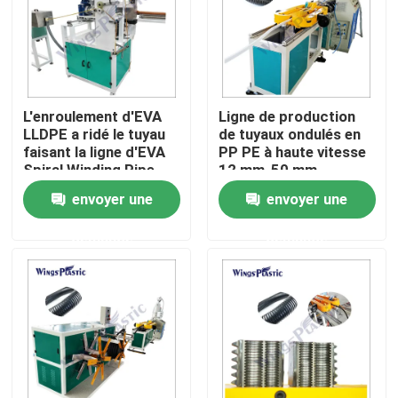
Visite d'usine
Contrôle de qualité
L'enroulement d'EVA
Ligne de production
LLDPE a ridé le tuyau
de tuyaux ondulés en
faisant la ligne d'EVA
PP PE à haute vitesse
Contactez-nous
Spiral Winding Pipe
12 mm-50 mm
Production de
envoyer une
envoyer une
machine pour le tuyau
Machine en plastique d'extrudeuse de tuyau
d'aspirateur
demande
demande
Ligne en plastique d'extrusion de tuyau
Machine en plastique d'extrudeuse de tube
Machine d'extrudeuse de tuyau de HDPE