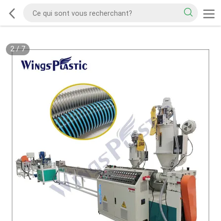
2
/
7