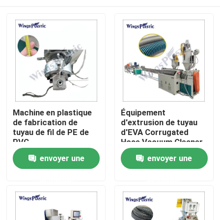
Machine en plastique
Équipement
de fabrication de
d'extrusion de tuyau
tuyau de fil de PE de
d'EVA Corrugated
PVC
Hose Vacuum Cleaner
d'automation de
Maison
envoyer une
envoyer une
contrôle de PLC
demande
demande
Produits
Au sujet de nous