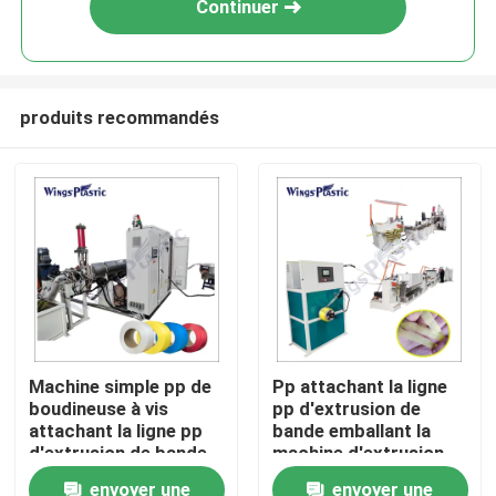
Continuer
produits recommandés
Maison
Machine simple pp de
Pp attachant la ligne
boudineuse à vis
pp d'extrusion de
Produits
attachant la ligne pp
bande emballant la
d'extrusion de bande
machine d'extrusion
emballant la bande
de ceinture
envoyer une
envoyer une
Au sujet de nous