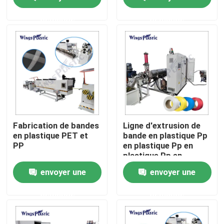
faisant la machine
demande
demande
Visite d'usine
Contrôle de qualité
Contactez-nous
Machine en plastique d'extrudeuse de tuyau
Fabrication de bandes
Ligne d'extrusion de
en plastique PET et
bande en plastique Pp
PP
en plastique Pp en
Ligne en plastique d'extrusion de tuyau
plastique Pp en
plastique
envoyer une
envoyer une
Machine en plastique d'extrudeuse de tube
demande
demande
Machine d'extrudeuse de tuyau de HDPE