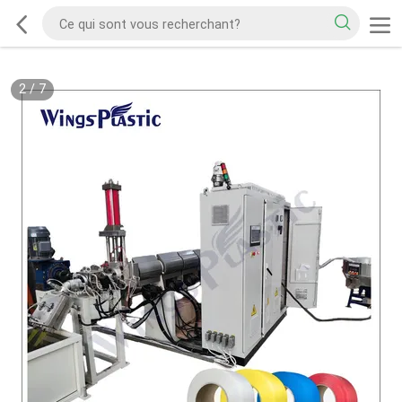
2
/
7