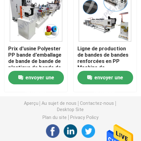
Machine d'extrudeuse de tuyau de PVC
Chaîne de production de tuyau de PPR
Prix d'usine Polyester
Ligne de production
PP bande d'emballage
de bandes de bandes
Machine d'extrudeuse de tuyau de PE
de bande de bande de
renforcées en PP
plastique de bande de
Machine de
rouleau de fabrication
fabrication de bandes
Machine ondulée d'extrudeuse de tuyau
envoyer une
envoyer une
demande
demande
Machine d'extrusion de bande d'ANIMAL FAMILIER
Aperçu
Au sujet de nous
Contactez-nous
Desktop Site
Pp attachent la chaîne de production
Plan du site
Privacy Policy
Machine en plastique d'extrudeuse de feuille