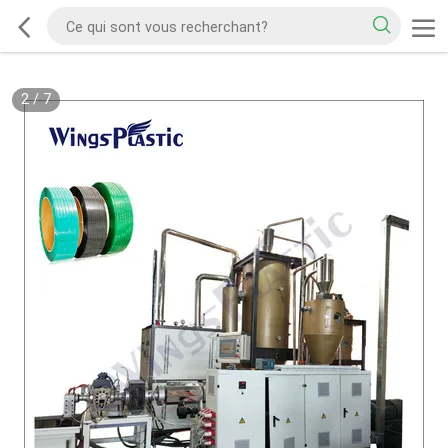
2
/
7