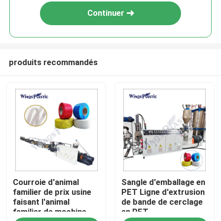
Continuer
produits recommandés
Maison
Courroie d'animal
Sangle d'emballage en
Produits
familier de prix usine
PET Ligne d'extrusion
faisant l'animal
de bande de cerclage
familier de machine
en PET
Au sujet de nous