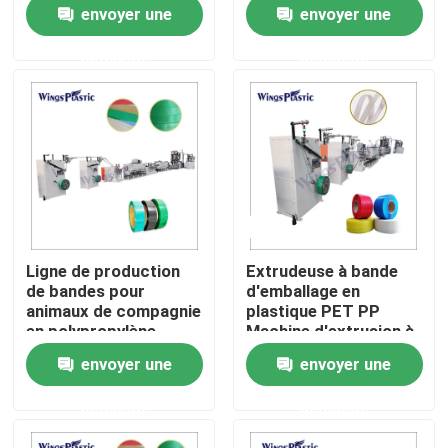
attachant la machine
envoyer une
envoyer une
d'extrusion de bande
demande
demande
Visite d'usine
Contrôle de qualité
Contactez-nous
Machine en plastique d'extrudeuse de tuyau
Ligne de production
Extrudeuse à bande
de bandes pour
d'emballage en
Ligne en plastique d'extrusion de tuyau
animaux de compagnie
plastique PET PP
en polypropylène
Machine d'extrusion à
bande de bande
envoyer une
envoyer une
d'emballage
Machine en plastique d'extrudeuse de tube
demande
demande
Machine d'extrudeuse de tuyau de HDPE