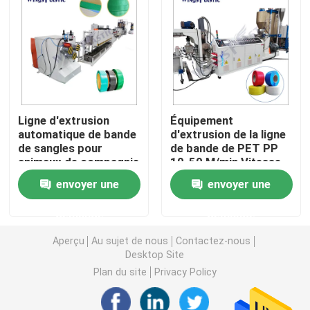
Machine d'extrudeuse de tuyau de PVC
Chaîne de production de tuyau de PPR
Ligne d'extrusion
Équipement
Machine d'extrudeuse de tuyau de PE
automatique de bande
d'extrusion de la ligne
de sangles pour
de bande de PET PP
animaux de compagnie
10-50 M/min Vitesse
Machine ondulée d'extrudeuse de tuyau
de remontage
envoyer une
envoyer une
Machine d'extrusion de bande d'ANIMAL FAMILIER
demande
demande
Aperçu
Au sujet de nous
Contactez-nous
Pp attachent la chaîne de production
Desktop Site
Plan du site
Privacy Policy
Machine en plastique d'extrudeuse de feuille