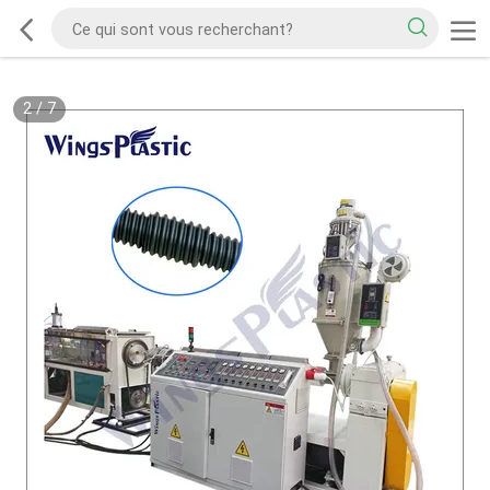
2
/
7