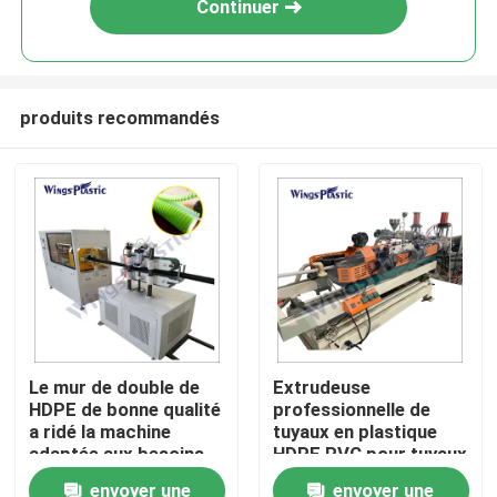
Continuer
produits recommandés
Maison
Le mur de double de
Extrudeuse
HDPE de bonne qualité
professionnelle de
Produits
a ridé la machine
tuyaux en plastique
adaptée aux besoins
HDPE PVC pour tuyaux
du client d'extrusion
ondulés à double paroi
envoyer une
envoyer une
Au sujet de nous