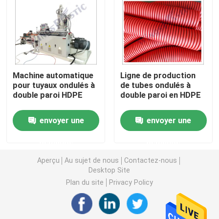
Machine d'extrudeuse de tuyau de PVC
Chaîne de production de tuyau de PPR
Machine automatique
Ligne de production
pour tuyaux ondulés à
de tubes ondulés à
Machine d'extrudeuse de tuyau de PE
double paroi HDPE
double paroi en HDPE
Machine ondulée d'extrudeuse de tuyau
envoyer une
envoyer une
demande
demande
Machine d'extrusion de bande d'ANIMAL FAMILIER
Aperçu
Au sujet de nous
Contactez-nous
Desktop Site
Pp attachent la chaîne de production
Plan du site
Privacy Policy
Machine en plastique d'extrudeuse de feuille