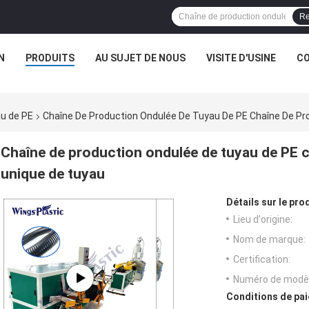
Re
N
PRODUITS
AU SUJET DE NOUS
VISITE D'USINE
CO
au de PE
Chaîne De Production Ondulée De Tuyau De PE Chaîne De Pr
Chaîne de production ondulée de tuyau de PE 
unique de tuyau
Détails sur le prod
Lieu d'origine:
Nom de marque:
Certification:
Numéro de modèl
Conditions de pai