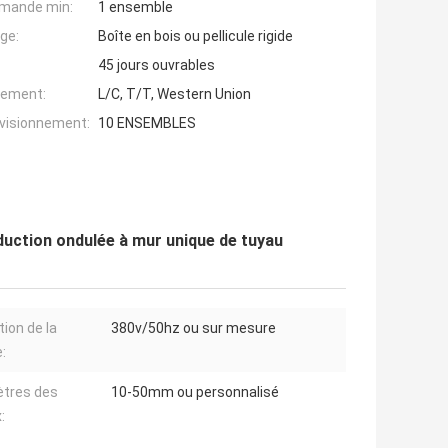
mande min:
1 ensemble
ge:
Boîte en bois ou pellicule rigide
45 jours ouvrables
iement:
L/C, T/T, Western Union
ovisionnement:
10 ENSEMBLES
duction ondulée à mur unique de tuyau
tion de la
380v/50hz ou sur mesure
:
tres des
10-50mm ou personnalisé
: