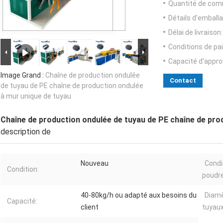
Quantité de com
Détails d'emballa
Délai de livraison:
Conditions de pa
Capacité d'appr
Image Grand :
Chaîne de production ondulée
Contact
de tuyau de PE chaîne de production ondulée
à mur unique de tuyau
Chaîne de production ondulée de tuyau de PE chaîne de pro
description de
Nouveau
Condi
Condition:
poudre
40-80kg/h ou adapté aux besoins du
Diamè
Capacité:
client
tuyaux