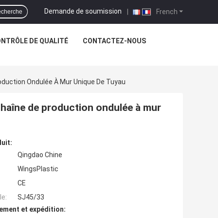
Demande de soumission
|
French
cherche
NTRÔLE DE QUALITÉ
CONTACTEZ-NOUS
oduction Ondulée À Mur Unique De Tuyau
chaîne de production ondulée à mur
uit:
Qingdao Chine
WingsPlastic
CE
e:
SJ45/33
ement et expédition: