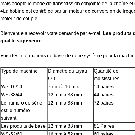
mais adopte le mode de transmission conjointe de la chaîne et
4La bobine est contrôlée par un moteur de conversion de fréqu
moteur de couple.
Bienvenue à recevoir votre demande par e-mail:
Les produits 
qualité supérieure.
Voici les informations de base de notre système pour la machin
Type de machine
Diamètre du tuyau
Quantité de
OD
moisissures
WS-16/54
7 mm à 16 mm
54 paires
WS-38/44
12 mm à 38 mm
44 paires
Le numéro de série
12 mm à 38 mm
72 paires
est le numéro
suivant:
Les produits de base
12 mm à 38 mm
81 Paires
WS-52/60
16 mm à 52 mm
60 paires