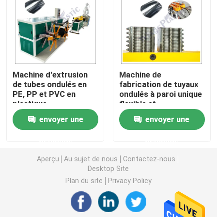
Machine d'extrudeuse de tuyau de PVC
Chaîne de production de tuyau de PPR
Machine d'extrusion
Machine de
de tubes ondulés en
fabrication de tuyaux
Machine d'extrudeuse de tuyau de PE
PE, PP et PVC en
ondulés à paroi unique
plastique
flexible et
rétrécissable
Machine ondulée d'extrudeuse de tuyau
envoyer une
envoyer une
demande
demande
Machine d'extrusion de bande d'ANIMAL FAMILIER
Aperçu
Au sujet de nous
Contactez-nous
Desktop Site
Pp attachent la chaîne de production
Plan du site
Privacy Policy
Machine en plastique d'extrudeuse de feuille