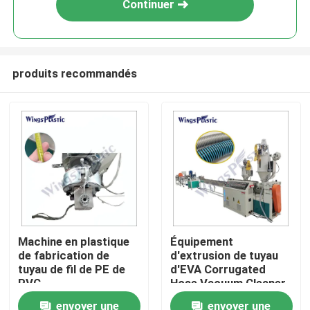
Continuer
produits recommandés
Maison
Machine en plastique
Équipement
de fabrication de
d'extrusion de tuyau
Produits
tuyau de fil de PE de
d'EVA Corrugated
PVC
Hose Vacuum Cleaner
d'automation de
envoyer une
envoyer une
Au sujet de nous