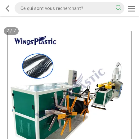
2
/
7