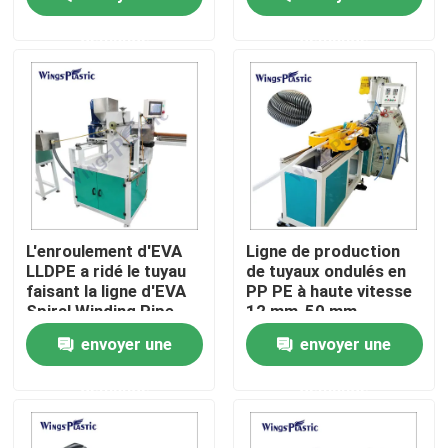
contrôle de PLC
demande
demande
Visite d'usine
Contrôle de qualité
Contactez-nous
Machine en plastique d'extrudeuse de tuyau
L'enroulement d'EVA
Ligne de production
LLDPE a ridé le tuyau
de tuyaux ondulés en
faisant la ligne d'EVA
PP PE à haute vitesse
Ligne en plastique d'extrusion de tuyau
Spiral Winding Pipe
12 mm-50 mm
Production de
envoyer une
envoyer une
machine pour le tuyau
d'aspirateur
Machine en plastique d'extrudeuse de tube
demande
demande
Machine d'extrudeuse de tuyau de HDPE