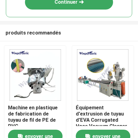
Continuer
produits recommandés
Maison
Machine en plastique
Équipement
de fabrication de
d'extrusion de tuyau
Produits
tuyau de fil de PE de
d'EVA Corrugated
PVC
Hose Vacuum Cleaner
d'automation de
envoyer une
envoyer une
Au sujet de nous