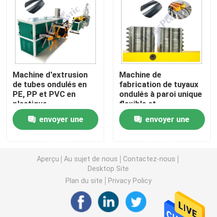
Machine d'extrudeuse de tuyau de PVC
Chaîne de production de tuyau de PPR
Machine d'extrusion
Machine de
de tubes ondulés en
fabrication de tuyaux
Machine d'extrudeuse de tuyau de PE
PE, PP et PVC en
ondulés à paroi unique
plastique
flexible et
rétrécissable
Machine ondulée d'extrudeuse de tuyau
envoyer une
envoyer une
demande
demande
Machine d'extrusion de bande d'ANIMAL FAMILIER
Aperçu
Au sujet de nous
Contactez-nous
Desktop Site
Pp attachent la chaîne de production
Plan du site
Privacy Policy
Machine en plastique d'extrudeuse de feuille