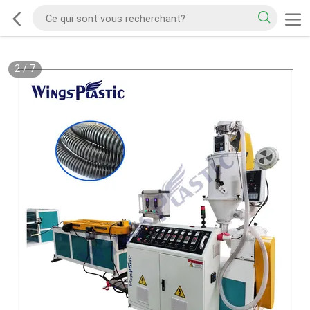
2
/
7