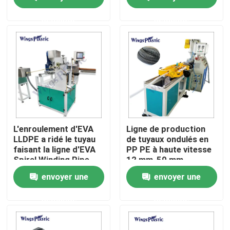
contrôle de PLC
demande
demande
Visite d'usine
Contrôle de qualité
Contactez-nous
Machine en plastique d'extrudeuse de tuyau
L'enroulement d'EVA
Ligne de production
LLDPE a ridé le tuyau
de tuyaux ondulés en
faisant la ligne d'EVA
PP PE à haute vitesse
Ligne en plastique d'extrusion de tuyau
Spiral Winding Pipe
12 mm-50 mm
Production de
envoyer une
envoyer une
machine pour le tuyau
d'aspirateur
Machine en plastique d'extrudeuse de tube
demande
demande
Machine d'extrudeuse de tuyau de HDPE