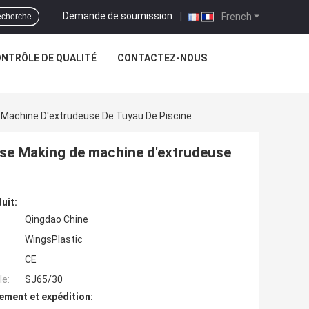
Demande de soumission
|
French
cherche
NTRÔLE DE QUALITÉ
CONTACTEZ-NOUS
 Machine D'extrudeuse De Tuyau De Piscine
se Making de machine d'extrudeuse
uit:
Qingdao Chine
WingsPlastic
CE
e:
SJ65/30
ement et expédition: