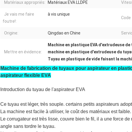
Matériaux appropriés:
Matériaux EVA LLDPE
Vites
Je vais me faire
à vis unique
Code 
foutre!:
Origine:
Qingdao en Chine
Servi
Machine en plastique EVA d'extrudeuse de 
Mettre en évidence:
machine en plastique d'extrudeuse du tuy
Tuyau en plastique de vide faisant la mach
Machine de fabrication de tuyaux pour aspirateur en plast
aspirateur flexible EVA
Introduction du tuyau de l'aspirateur EVA
Ce tuyau est léger, très souple. certains petits aspirateurs adop
La machine est facile à utiliser, le coût des matériaux est faible.
Le corrugateur est très lisse, couvre bien le fil, il a une force de
angle sans tordre le tuyau.