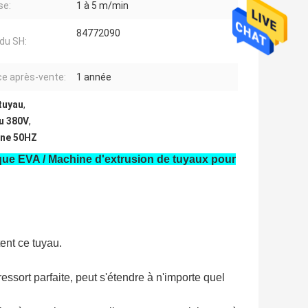
se:
1 à 5 m/min
84772090
du SH:
ce après-vente:
1 année
tuyau
,
au 380V
,
ine 50HZ
ique EVA / Machine d'extrusion de tuyaux pour
tent ce tuyau.
 ressort parfaite, peut s'étendre à n'importe quel