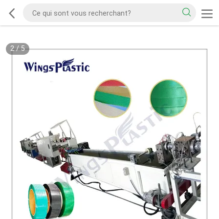
2
/
5