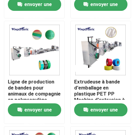
attachant la machine
envoyer une
envoyer une
d'extrusion de bande
demande
demande
Visite d'usine
Contrôle de qualité
Contactez-nous
Machine en plastique d'extrudeuse de tuyau
Ligne de production
Extrudeuse à bande
de bandes pour
d'emballage en
Ligne en plastique d'extrusion de tuyau
animaux de compagnie
plastique PET PP
en polypropylène
Machine d'extrusion à
bande de bande
envoyer une
envoyer une
d'emballage
Machine en plastique d'extrudeuse de tube
demande
demande
Machine d'extrudeuse de tuyau de HDPE