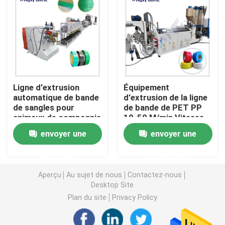
Machine d'extrudeuse de tuyau de PVC
Chaîne de production de tuyau de PPR
Ligne d'extrusion
Équipement
Machine d'extrudeuse de tuyau de PE
automatique de bande
d'extrusion de la ligne
de sangles pour
de bande de PET PP
animaux de compagnie
10-50 M/min Vitesse
Machine ondulée d'extrudeuse de tuyau
de remontage
envoyer une
envoyer une
Machine d'extrusion de bande d'ANIMAL FAMILIER
demande
demande
Aperçu
Au sujet de nous
Contactez-nous
Pp attachent la chaîne de production
Desktop Site
Plan du site
Privacy Policy
Machine en plastique d'extrudeuse de feuille