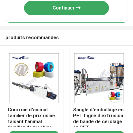
Continuer
produits recommandés
Maison
Courroie d'animal
Sangle d'emballage en
Produits
familier de prix usine
PET Ligne d'extrusion
faisant l'animal
de bande de cerclage
familier de machine
en PET
Au sujet de nous