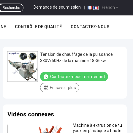
Demande de soumission
|
French
Recherche
INE
CONTRÔLE DE QUALITÉ
CONTACTEZ-NOUS
Tension de chauffage de la puissance
380V/50Hz de la machine 18-36kw
d'extrudeuse de tuyau de HDPE
Contactez-nous maintenant
En savoir plus
Vidéos connexes
Machine à extrusion de tu
yaux en plastique à haute