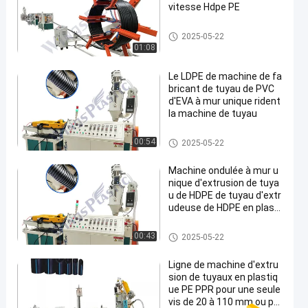
vitesse Hdpe PE
Machine d'extrudeuse de tuya
2025-05-22
u de HDPE
01:08
Le LDPE de machine de fa
bricant de tuyau de PVC
d'EVA à mur unique rident
la machine de tuyau
Machine d'extrudeuse de tuya
00:54
2025-05-22
u de HDPE
Machine ondulée à mur u
nique d'extrusion de tuya
u de HDPE de tuyau d'extr
udeuse de HDPE en plasti
que de machine
Machine d'extrudeuse de tuya
00:43
2025-05-22
u de HDPE
Ligne de machine d'extru
sion de tuyaux en plastiq
ue PE PPR pour une seule
vis de 20 à 110 mm ou po