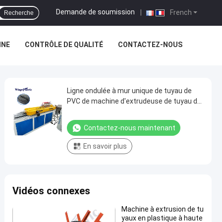
Demande de soumission
|
French
Recherche
INE
CONTRÔLE DE QUALITÉ
CONTACTEZ-NOUS
Ligne ondulée à mur unique de tuyau de
PVC de machine d'extrudeuse de tuyau de
HDPE d'OIN de la CE
Contactez-nous maintenant
En savoir plus
Vidéos connexes
Machine à extrusion de tu
yaux en plastique à haute