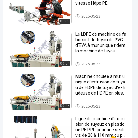
vitesse Hdpe PE
Machine d'extrudeuse de tuya
2025-05-22
u de HDPE
01:08
Le LDPE de machine de fa
bricant de tuyau de PVC
d'EVA à mur unique rident
la machine de tuyau
Machine d'extrudeuse de tuya
00:54
2025-05-22
u de HDPE
Machine ondulée à mur u
nique d'extrusion de tuya
u de HDPE de tuyau d'extr
udeuse de HDPE en plasti
que de machine
Machine d'extrudeuse de tuya
00:43
2025-05-22
u de HDPE
Ligne de machine d'extru
sion de tuyaux en plastiq
ue PE PPR pour une seule
vis de 20 à 110 mm ou po